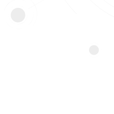
Olivier Basso est ancien élève de l’ENS Ulm (Phil
(Université Paris I – La Sorbonne) et habilité à dir