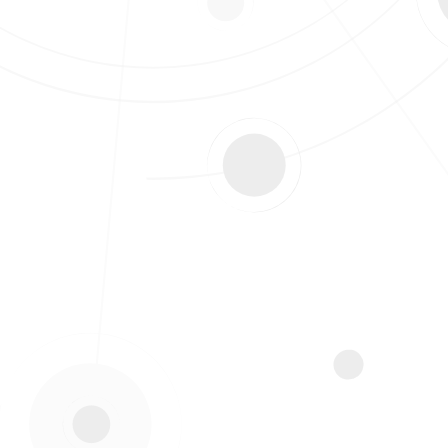
osophie), diplômé d’HEC (P.I.M. ESADE-Ann Arbor Univer
iger des thèses (HDR, Université Paris II, Assas).