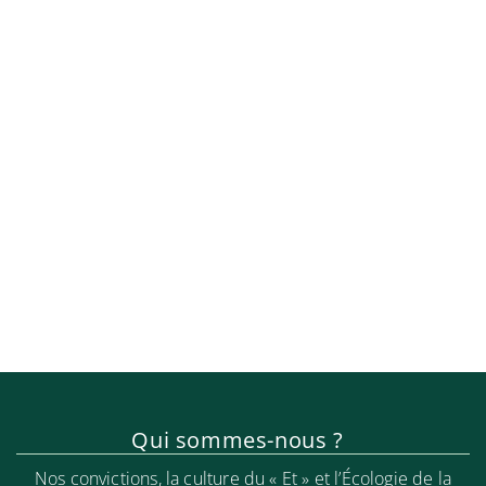
(certification 101 & 202)
Formatrice certifiée Structogram® /
Belbin
Séminaires de formation avec
notamment Robert Dilts, John Grinder,
Alain Cardon, Carlo Moïso, Françoise
Kourilsky, Margaret Krigbaum, Peter
Szabo.
Qui sommes-nous ?
Nos convictions, la culture du « Et » et l’Écologie de la