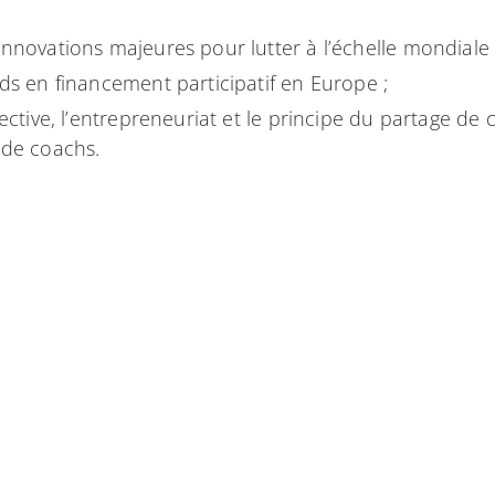
innovations majeures pour lutter à l’échelle mondiale
nds en financement participatif en Europe ;
lective, l’entrepreneuriat et le principe du partage de 
 de coachs.
 retour sur investissement :
iquement viables luttant contre le réchauffement cl
nnement ;
artout dans le monde et pour tous.
ez et faites comme nous…
time-planet.com
.