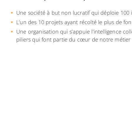
Une société à but non lucratif qui déploie 100 
L’un des 10 projets ayant récolté le plus de fo
Une organisation qui s’appuie l’intelligence col
piliers qui font partie du cœur de notre métier
Ce que nous chez Brain Booster attendons comme
La création d’au moins 100 entreprises économ
réinvestis ;
Des indicateurs de performance liés à l’enviro
Le financement de technologies open source p
So it’s Time For The Planet…laissez vous inspir