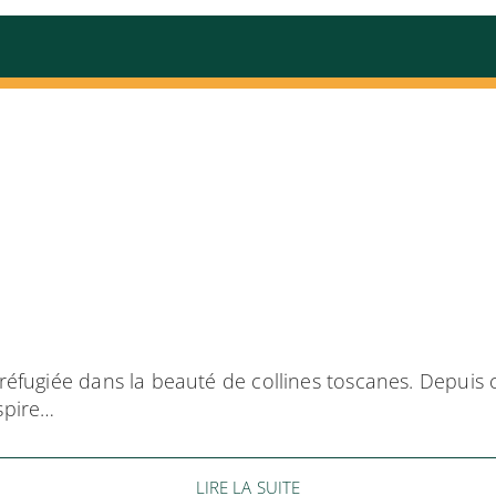
e réfugiée dans la beauté de collines toscanes. Depui
spire…
LIRE LA SUITE