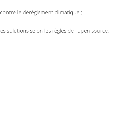
 contre le dérèglement climatique ;
ces solutions selon les règles de l’open source,
imatique et dont les bénéfices sont immédiatement