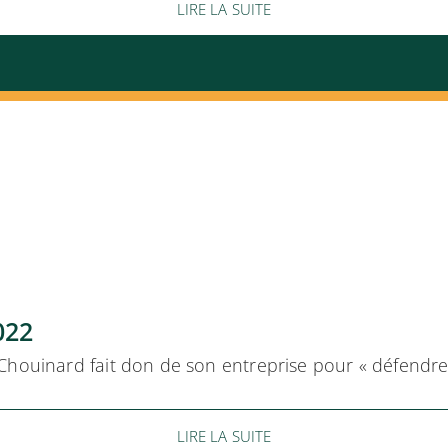
LIRE LA SUITE
022
Chouinard fait don de son entreprise pour « défendre 
LIRE LA SUITE