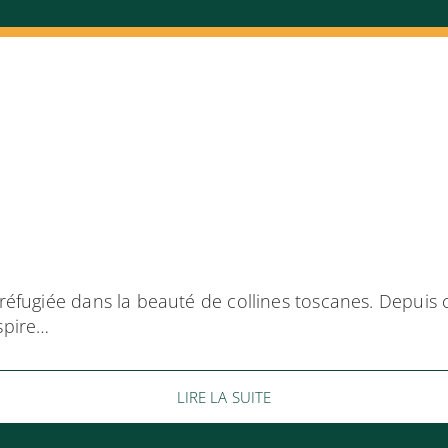
e réfugiée dans la beauté de collines toscanes. Depui
spire…
LIRE LA SUITE