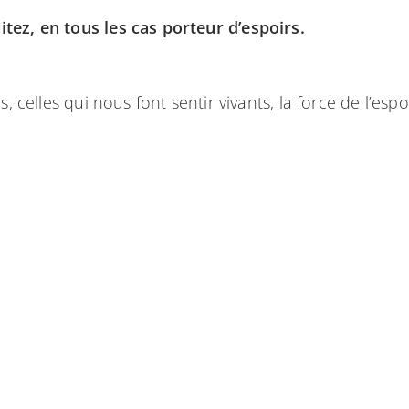
tez, en tous les cas porteur d’espoirs.
, celles qui nous font sentir vivants, la force de l’es
s clients et partenaires qui nous ont permis de s
Croix Rouge International
Les Restaurants du Cœur
Ensemble et Différents
VOIR LA CARTE DE VŒUX